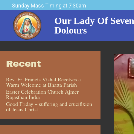
Sunday Mass Timing at 7.30am
Our Lady Of Seve
Dolours
Recent
Rev. Fr. Francis Vishal Receives a
Warm Welcome at Bhatta Parish
Easter Celebration Church Ajmer
Rajasthan India
Good Friday – suffering and crucifixion
of Jesus Christ