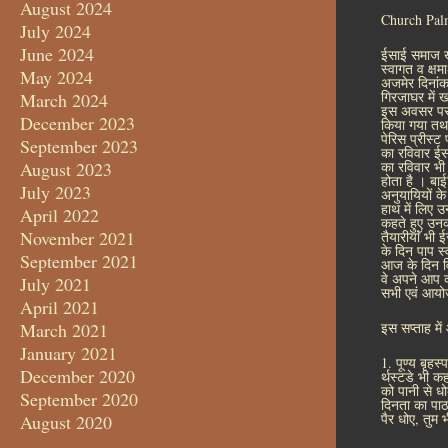
August 2024
Church Palm 
July 2024
June 2024
ईसाई समाज खज
स्वागत व क्षम
May 2024
अजमेर दिनांक
गिरजाघर में 
March 2024
इस अवसर पर 
December 2023
किया गया तथा 
पेरिस प्रीस्
September 2023
का रविवार ई
August 2023
का रविवार भी
होता है । बा
July 2023
अनुयायियों के
हाथ में लिए 
April 2022
कहते हुए उनक
November 2021
तैयारीयाॅं भ
के दिन पाप स
September 2021
आज के दिन विश
वे अपने आप को
July 2021
सभी एवं आयोजन
April 2021
March 2021
इस सप्ताह में
January 2021
1. पूण्य बृहस
December 2020
र्थस्टडे भी क
को पानी से ध
September 2020
दिनता का पाठ 
पैर धोए, तुम
August 2020