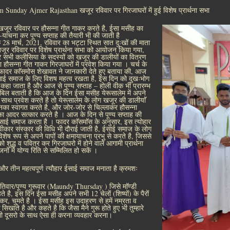
Sunday Ajmer Rajasthan खजूर रविवार पर गिरजाघरों में हुई विशेष प्रार्थना सभा
ूर रविवार पर हौसन्ना गीत गाकर करते है, ईसा मसीह का
ा-याचना कर पूण्य सप्ताह की तैयारी भी की जाती है
 28 मार्च, 2021, रविवार का भट्टा स्थित सात दुःखों की माता
खजूर रविवार पर विशेष प्रार्थना सभा को आयोजन किया गया,
सभी कलीसिया के सदस्यों को खजूर की डालीयों का वितरण
हौसन्ना गीत गाकर गिरजाघरों में प्रवेश किया गया । चर्च के
ट फादर काॅसमोस शेखावत ने जानकारी देते हुए बताया की, आज
साई समाज के लिए विशष महत्व रखता है, इस दिन को दुखःभोग
 कहा जाता है और आज से पूण्य सप्ताह – होली वीक भी प्रारम्भ
ईबिल बताती है कि आज के दिन ईसा मसीह येरूसालेम में अपने
 साथ प्रवेश करते है तो येरूसालेम के लोग खजूर की डालीयाॅं
उनका स्वागत करते है, और जोर-जोर से चिल्लाकर हौसन्ना
ा आदर सत्कार करते है । आज के दिन से पूण्य सप्ताह की
ी ईसाई समाज करता है । फादर काॅसमाॅस के अनुसार, इस त्योहार
्वीकार संस्कार की विधि भी दौराई जाती है, ईसाई समाज के लोग
ेष रूप से अपने पापों की क्षमायाचना प्रभु से करते है, जिससे
 शुद्ध व पवित्र कर गिरजाघरो में होने वाले आगामी प्रार्थना
ों में योग्य रिति से सम्मिलित हो सकें ।
 और तीन महत्वपूर्ण त्यौहार ईसाई समाज मनाता है क्रमशः
्पतिवार/पूण्य गुरूवार (Maundy Thursday ) जिसे माॅण्डी
हते है, इस दिन ईसा मसीह अपने सभी 12 चेलों (शिष्यों) के पैरों
ोकर, चुमते है । ईसा मसीह इस उदाहरण से हमें नम्रता व
सिखाते है और कहते है कि जैसा मैने गुरू होते हुए भी तुम्हारे
 भी दूसरो के साथ ऐसा ही करना व्यवहार करना।