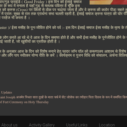
्रवार/गुड फ्राईडे ( Good Friday ) इस दिन को ईसाई समाज
ार के रूप में मनाता है यहाॅ गुड से मतलब पवित्र है चूॅंकि इस
 को क्रुस (Cross) पर किलों से ठोक पर चढाया जाता है और वे क्रुस की कठोर पीडा सहते हुए, 
 में प्रातः सुबह से रात तक प्रार्थना सभा चलती रहती है, ईसाई समाज क्रुस यात्रा की घोर 
 परहेज भी करता है ।
ster )/ ईसा मसीह के पूनःजीवित होने को पर्व :- इस दिन ईसाई समाज ईसा मसीह के मृत्य के ती
लोग करते आ रहे थे वे आज के दिन समाप्त होते है और सभी ईसा मसीह के पूर्नजीवित होने के खुश
जाई जाती है, जो खुशीयों का प्रतीक होती है ।
स के अनुसार आज के दिन को विशेष मनाने हेतु फादर जाॅन पाॅल को करूणालय आश्रम से विशेष रूप
 और लोग पाप स्वीाकर योग्य रीति के करें । कार्यक्रम व पुजन विधि को संचालन, अर्चना विलियम,
 Updates
aint Joseph अजमेर स्थित सात दुखों के माता चर्च में सेंट जोसेफ का त्यौहार पिता दिवस के रूप में समर्पित कि
of Feet Ceremony on Holy Thursday
About us
Activity Gallery
Useful Links
Location